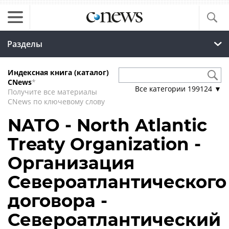
Разделы
Индексная книга (каталог)
CNews
*
Все категории
199124
▼
Получите все материалы
CNews по ключевому слову
NATO - North Atlantic
Treaty Organization -
Организация
Североатлантического
договора -
Североатлантический