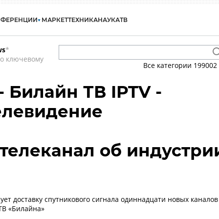
НФЕРЕНЦИИ
МАРКЕТ
ТЕХНИКА
НАУКА
ТВ
ws
*
по ключевому
Все категории
199002
 Билайн ТВ IPTV -
елевидение
- телеканал об индустри
ует доставку спутникового сигнала одиннадцати новых каналов
ТВ «Билайна»