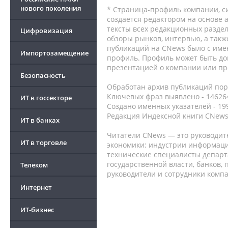
нового поколения
* Страница-профиль компании, сис
создается редактором на основе
тексты всех редакционных раздел
Цифровизация
обзоры рынков, интервью, а такж
публикаций на CNews было с име
Импортозамещение
профиль. Профиль может быть до
презентацией о компании или про
Безопасность
Обработан архив публикаций порт
Ключевых фраз выявлено - 146264
ИТ в госсекторе
Создано именных указателей - 19
Редакция Индексной книги CNews
ИТ в банках
Читатели CNews — это руководит
ИТ в торговле
экономики: индустрии информаци
технические специалисты депар
государственной власти, банков,
Телеком
руководители и сотрудники комп
Интернет
ИТ-бизнес