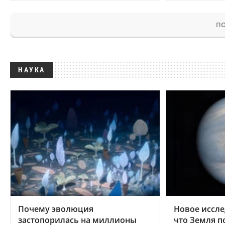
ПО
НАУКА
Почему эволюция
Новое иссле
застопорилась на миллионы
что Земля п