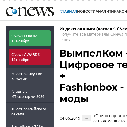
ГЛАВНАЯ
НОВОСТИ
АНАЛИТИКА
КО
Индексная книга (каталог) CNe
Получите все материалы CNews 
CNews FORUM
слову
12 ноября
ВымпелКом -
CNews AWARDS
12 ноября
Цифровое т
+
30 лет рынку ERP
в России
Fashionbox 
Главные
моды
ИТ-сценарии
2026
10 лет российского
бэкапа
«Орион» организ
04.06.2019
сеть домашнего 
Российские ПАКи