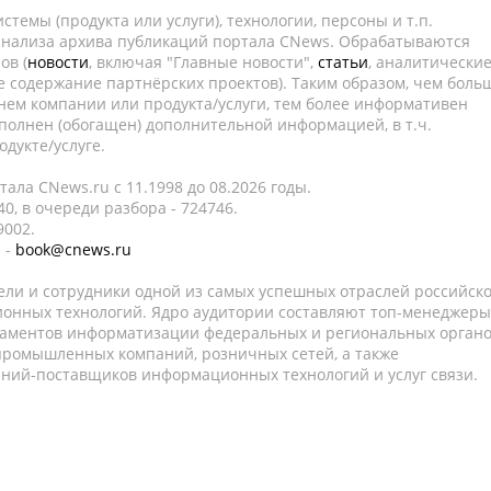
темы (продукта или услуги), технологии, персоны и т.п.
 анализа архива публикаций портала CNews. Обрабатываются
ов (
новости
, включая "Главные новости",
статьи
, аналитически
е содержание партнёрских проектов). Таким образом, чем боль
нем компании или продукта/услуги, тем более информативен
полнен (обогащен) дополнительной информацией, в т.ч.
дукте/услуге.
ала CNews.ru c 11.1998 до 08.2026 годы.
0, в очереди разбора - 724746.
9002.
 -
book@cnews.ru
ели и сотрудники одной из самых успешных отраслей российск
онных технологий. Ядро аудитории составляют топ-менеджеры
таментов информатизации федеральных и региональных орган
 промышленных компаний, розничных сетей, а также
аний-поставщиков информационных технологий и услуг связи.