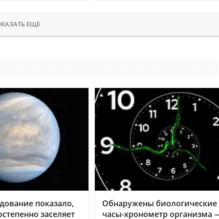
КАЗАТЬ ЕЩЕ
дование показало,
Обнаружены биологические
остепенно заселяет
часы-хронометр организма 