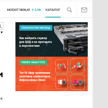
MOEXIT
1806,61
3,08
КАТАЛОГ
ТЕХНОЛОГИЯ МЕСЯЦА
▼
Как выбрать сервер
для ЦОД и не прогадать
в перспективе
CNEWS ANALYTICS
и
Топ-10 сфер применения
квантовых компьютеров.
Инфографика CNews
 в