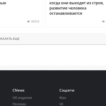
нью
когда они выходят из строя,
развитие человека
останавливается
36024
КАЗАТЬ ЕЩЕ
CNews
Соцсети
Об издании
Max
Реклама
VK