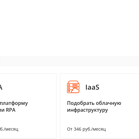
A
IaaS
 платформу
Подобрать облачную
ии RPA
инфраструктуру
уб./месяц
От 346 руб./месяц