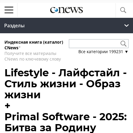
Разделы
Индексная книга (каталог)
CNews
*
Все категории
199231
▼
Получите все материалы
CNews по ключевому слову
Lifestyle - Лайфстайл -
Стиль жизни - Образ
жизни
+
Primal Software - 2025:
Битва за Родину