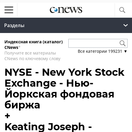
Разделы
Индексная книга (каталог)
CNews
*
Все категории
199231
▼
Получите все материалы
CNews по ключевому слову
NYSE - New York Stock
Exchange - Нью-
Йоркская фондовая
биржа
+
Keating Joseph -