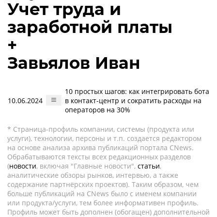
Учет труда и
заработной платы
+
Завьялов Иван
10 простых шагов: как интегрировать бота
10.06.2024
в контакт-центр и сократить расходы на
операторов на 30%
* Страница-профиль компании, системы (продукта или
услуги), технологии, персоны и т.п. создается редактором
на основе анализа архива публикаций портала CNews.
Обрабатываются тексты всех редакционных разделов
(
новости
, включая "Главные новости",
статьи
,
аналитические обзоры рынков, интервью, а также
содержание партнёрских проектов). Таким образом, чем
больше публикаций на CNews было с именем компании
или продукта/услуги, тем более информативен профиль.
Профиль может быть дополнен (обогащен) дополнительной