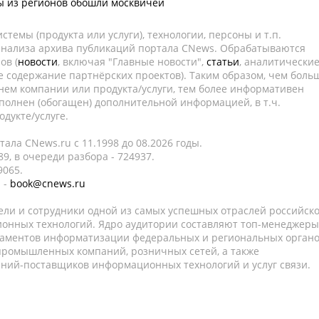
ы из регионов обошли москвичей
темы (продукта или услуги), технологии, персоны и т.п.
 анализа архива публикаций портала CNews. Обрабатываются
ов (
новости
, включая "Главные новости",
статьи
, аналитически
е содержание партнёрских проектов). Таким образом, чем боль
нем компании или продукта/услуги, тем более информативен
полнен (обогащен) дополнительной информацией, в т.ч.
дукте/услуге.
ала CNews.ru c 11.1998 до 08.2026 годы.
9, в очереди разбора - 724937.
9065.
 -
book@cnews.ru
ели и сотрудники одной из самых успешных отраслей российск
онных технологий. Ядро аудитории составляют топ-менеджеры
таментов информатизации федеральных и региональных орган
 промышленных компаний, розничных сетей, а также
аний-поставщиков информационных технологий и услуг связи.