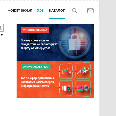
MOEXIT
1806,61
3,08
КАТАЛОГ
МНЕНИЕ МЕСЯЦА
▼
Почему соответствие
стандартам не гарантирует
защиту от киберугроз
CNEWS ANALYTICS
Топ-10 сфер применения
квантовых компьютеров.
Инфографика CNews