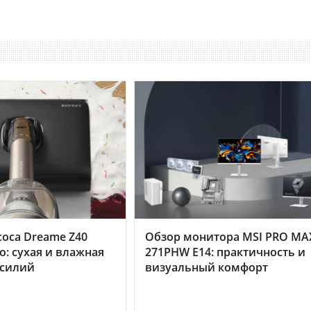
оса Dreame Z40
Обзор монитора MSI PRO MA
o: сухая и влажная
271PHW E14: практичность и
усилий
визуальный комфорт