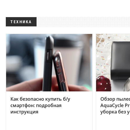
ТЕХНИКА
Как безопасно купить б/у
Обзор пылес
смартфон: подробная
AquaCycle Pr
инструкция
уборка без 