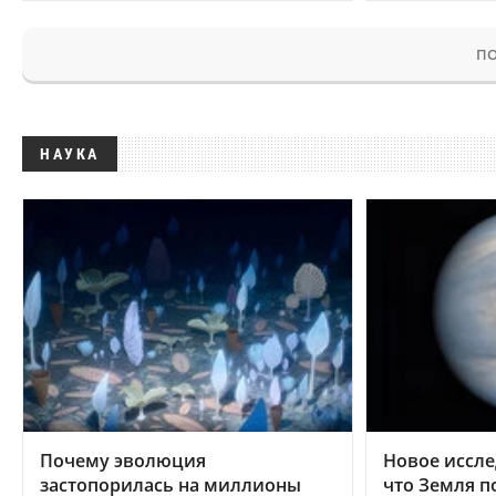
ПО
НАУКА
Почему эволюция
Новое иссле
застопорилась на миллионы
что Земля п