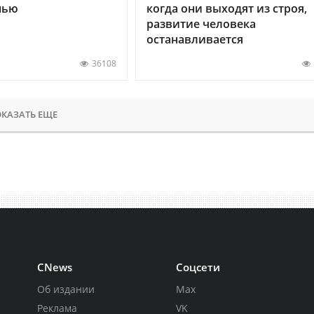
нью
когда они выходят из строя,
развитие человека
останавливается
36108
КАЗАТЬ ЕЩЕ
CNews
Соцсети
Об издании
Max
Реклама
VK