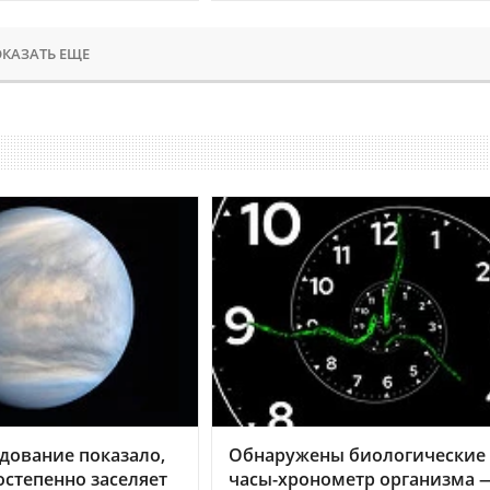
КАЗАТЬ ЕЩЕ
дование показало,
Обнаружены биологические
остепенно заселяет
часы-хронометр организма 