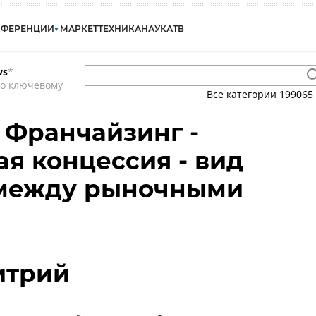
НФЕРЕНЦИИ
МАРКЕТ
ТЕХНИКА
НАУКА
ТВ
ws
*
по ключевому
Все категории
199065
- Франчайзинг -
я концессия - вид
между рыночными
итрий