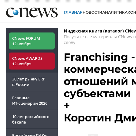
ГЛАВНАЯ
НОВОСТИ
АНАЛИТИКА
КО
Индексная книга (каталог) CNe
Получите все материалы CNews 
CNews FORUM
слову
12 ноября
Franchising 
CNews AWARDS
12 ноября
коммерческа
отношений 
30 лет рынку ERP
в России
субъектами
Главные
+
ИТ-сценарии
2026
Коротин Дм
10 лет российского
бэкапа
Российские ПАКи