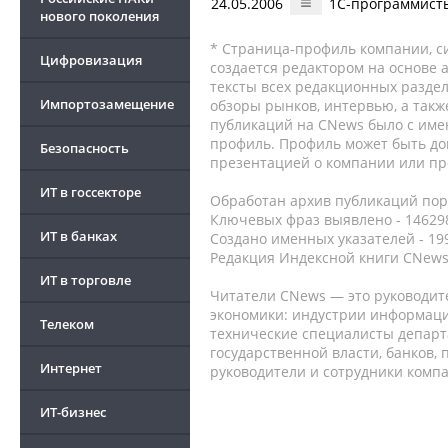
24.05.2006
1С-программист
нового поколения
* Страница-профиль компании, сис
Цифровизация
создается редактором на основе
тексты всех редакционных раздел
Импортозамещение
обзоры рынков, интервью, а такж
публикаций на CNews было с име
профиль. Профиль может быть до
Безопасность
презентацией о компании или про
ИТ в госсекторе
Обработан архив публикаций порт
Ключевых фраз выявлено - 146298
ИТ в банках
Создано именных указателей - 19
Редакция Индексной книги CNews
ИТ в торговле
Читатели CNews — это руководит
экономики: индустрии информаци
Телеком
технические специалисты депар
государственной власти, банков,
Интернет
руководители и сотрудники комп
ИТ-бизнес