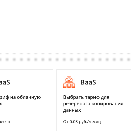
aaS
BaaS
риф на облачную
Выбрать тариф для
х
резервного копирования
данных
месяц
От 0.03 руб./месяц