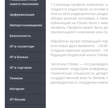
нового поколения
* Страница-профиль компании, сис
создается редактором на основе
тексты всех редакционных раздел
Цифровизация
обзоры рынков, интервью, а такж
публикаций на CNews было с име
Импортозамещение
профиль. Профиль может быть до
презентацией о компании или про
Безопасность
Обработан архив публикаций порт
Ключевых фраз выявлено - 146301
ИТ в госсекторе
Создано именных указателей - 19
Редакция Индексной книги CNews
ИТ в банках
Читатели CNews — это руководит
ИТ в торговле
экономики: индустрии информаци
технические специалисты депар
государственной власти, банков,
Телеком
руководители и сотрудники комп
Интернет
ИТ-бизнес