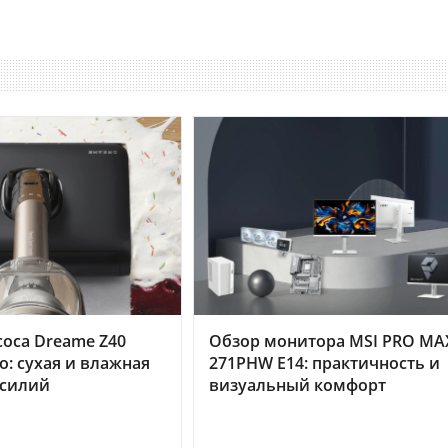
оса Dreame Z40
Обзор монитора MSI PRO MA
o: сухая и влажная
271PHW E14: практичность и
усилий
визуальный комфорт