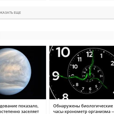
КАЗАТЬ ЕЩЕ
дование показало,
Обнаружены биологические
остепенно заселяет
часы-хронометр организма 