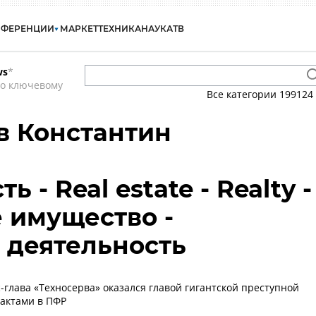
НФЕРЕНЦИИ
МАРКЕТ
ТЕХНИКА
НАУКА
ТВ
ws
*
по ключевому
Все категории
199124
в Константин
 - Real estate - Realty -
 имущество -
 деятельность
с-глава «Техносерва» оказался главой гигантской преступной
рактами в ПФР