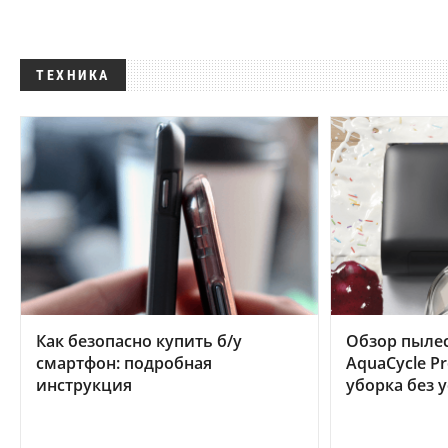
ТЕХНИКА
Как безопасно купить б/у
Обзор пылес
смартфон: подробная
AquaCycle Pr
инструкция
уборка без 