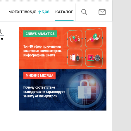
MOEXIT
1806,61
3,08
КАТАЛОГ
CNEWS ANALYTICS
▼
Топ-10 сфер применения
квантовых компьютеров.
Инфографика CNews
МНЕНИЕ МЕСЯЦА
Почему соответствие
стандартам не гарантирует
защиту от киберугроз