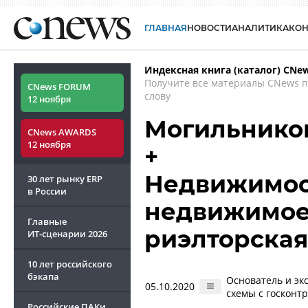
ГЛАВНАЯ
НОВОСТИ
АНАЛИТИКА
КО
Индексная книга (каталог) CNe
Получите все материалы CNews 
CNews FORUM
слову
12 ноября
Могильнико
CNews AWARDS
12 ноября
+
Недвижимость
30 лет рынку ERP
в России
недвижимое
Главные
риэлторская
ИТ-сценарии
2026
10 лет российского
бэкапа
Основатель и эк
05.10.2020
схемы с госконт
Российские ПАКи