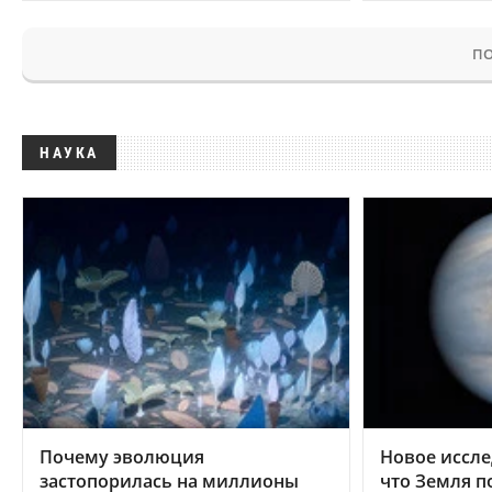
ПО
НАУКА
Почему эволюция
Новое иссле
застопорилась на миллионы
что Земля п