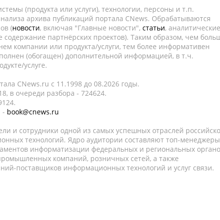
темы (продукта или услуги), технологии, персоны и т.п.
 анализа архива публикаций портала CNews. Обрабатываются
ов (
новости
, включая "Главные новости",
статьи
, аналитически
е содержание партнёрских проектов). Таким образом, чем боль
нем компании или продукта/услуги, тем более информативен
полнен (обогащен) дополнительной информацией, в т.ч.
дукте/услуге.
ала CNews.ru c 11.1998 до 08.2026 годы.
8, в очереди разбора - 724624.
9124.
 -
book@cnews.ru
ели и сотрудники одной из самых успешных отраслей российск
онных технологий. Ядро аудитории составляют топ-менеджеры
таментов информатизации федеральных и региональных орган
 промышленных компаний, розничных сетей, а также
аний-поставщиков информационных технологий и услуг связи.