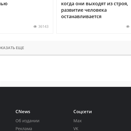
нью
когда они выходят из строя,
развитие человека
останавливается
36143
КАЗАТЬ ЕЩЕ
CNews
Соцсети
Об издании
Max
Реклама
VK