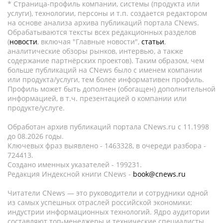
* Страница-профиль компании, системы (продукта или
услуги), технологии, персоны и т.п. создается редактором
на основе анализа архива публикаций портала CNews.
Обрабатываются тексты всех редакционных разделов
(
новости
, включая "Главные новости",
статьи
,
аналитические обзоры рынков, интервью, а также
содержание партнёрских проектов). Таким образом, чем
больше публикаций на CNews было с именем компании
или продукта/услуги, тем более информативен профиль.
Профиль может быть дополнен (обогащен) дополнительной
информацией, в т.ч. презентацией о компании или
продукте/услуге.
Обработан архив публикаций портала CNews.ru c 11.1998
до 08.2026 годы.
Ключевых фраз выявлено - 1463328, в очереди разбора -
724413.
Создано именных указателей - 199231.
Редакция Индексной книги CNews -
book@cnews.ru
Читатели CNews — это руководители и сотрудники одной
из самых успешных отраслей российской экономики:
индустрии информационных технологий. Ядро аудитории
составляют топ-менеджеры и технические специалисты