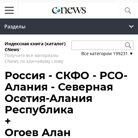
Разделы
Индексная книга (каталог)
CNews
*
Все категории
199231
▼
Получите все материалы
CNews по ключевому слову
Россия - СКФО - РСО-
Алания - Северная
Осетия-Алания
Республика
+
Огоев Алан