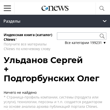
Разделы
Индексная книга (каталог)
CNews
*
Все категории
199231
▼
Получите все материалы
CNews по ключевому слову
Ульданов Сергей
+
Подгорбунских Олег
Ничего не найдено
* Страница-профиль компании, системы (продукта или
услуги), технологии, персоны и т.п. создается редактором
на основе анализа архива публикаций портала CNews.