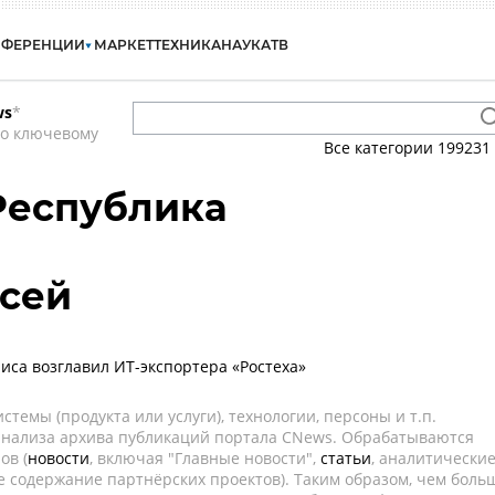
НФЕРЕНЦИИ
МАРКЕТ
ТЕХНИКА
НАУКА
ТВ
ws
*
по ключевому
Все категории
199231
 Республика
ксей
иса возглавил ИТ-экспортера «Ростеха»
темы (продукта или услуги), технологии, персоны и т.п.
 анализа архива публикаций портала CNews. Обрабатываются
ов (
новости
, включая "Главные новости",
статьи
, аналитически
е содержание партнёрских проектов). Таким образом, чем боль