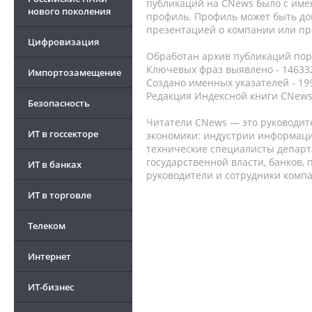
публикаций на CNews было с име
нового поколения
профиль. Профиль может быть до
презентацией о компании или про
Цифровизация
Обработан архив публикаций порт
Ключевых фраз выявлено - 146332
Импортозамещение
Создано именных указателей - 19
Редакция Индексной книги CNews
Безопасность
Читатели CNews — это руководит
ИТ в госсекторе
экономики: индустрии информаци
технические специалисты депар
государственной власти, банков,
ИТ в банках
руководители и сотрудники комп
ИТ в торговле
Телеком
Интернет
ИТ-бизнес