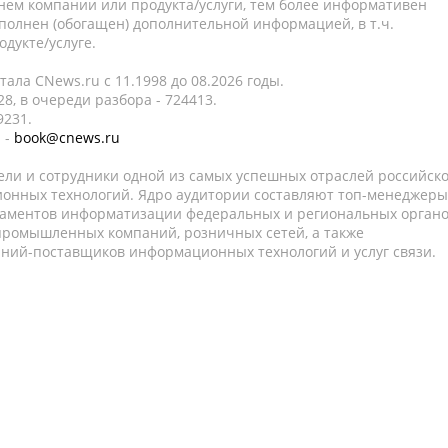
нем компании или продукта/услуги, тем более информативен
полнен (обогащен) дополнительной информацией, в т.ч.
дукте/услуге.
ала CNews.ru c 11.1998 до 08.2026 годы.
8, в очереди разбора - 724413.
9231.
 -
book@cnews.ru
ели и сотрудники одной из самых успешных отраслей российск
онных технологий. Ядро аудитории составляют топ-менеджеры
таментов информатизации федеральных и региональных орган
 промышленных компаний, розничных сетей, а также
аний-поставщиков информационных технологий и услуг связи.