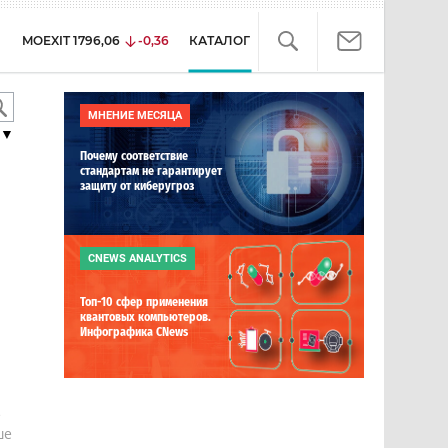
MOEXIT
1796,06
-0,36
КАТАЛОГ
МНЕНИЕ МЕСЯЦА
▼
Почему соответствие
стандартам не гарантирует
защиту от киберугроз
CNEWS ANALYTICS
Топ-10 сфер применения
квантовых компьютеров.
Инфографика CNews
е
ше