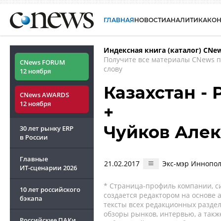
ГЛАВНАЯ
НОВОСТИ
АНАЛИТИКА
КО
Индексная книга (каталог) CNe
Получите все материалы CNews 
CNews FORUM
слову
12 ноября
Казахстан -
CNews AWARDS
12 ноября
+
Чуйков Але
30 лет рынку ERP
в России
Главные
21.02.2017
Экс-мэр Иннопол
ИТ-сценарии
2026
* Страница-профиль компании, сис
10 лет российского
создается редактором на основе
бэкапа
тексты всех редакционных раздел
обзоры рынков, интервью, а такж
Российские ПАКи