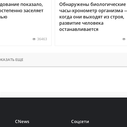
дование показало,
Обнаружены биологические
остепенно заселяет
часы-хронометр организма 
нью
когда они выходят из строя,
развитие человека
останавливается
36463
КАЗАТЬ ЕЩЕ
CNews
Соцсети