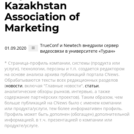
Kazakhstan
Association of
Marketing
TrueConf и Newtech внедрили сервер
01.09.2020
видеосвязи в университете «Туран»
* Страница-профиль компании, системы (продукта или
услуги), технологии, персоны и т.п. создается редактором
на основе анализа архива публикаций портала CNews.
Обрабатываются тексты всех редакционных разделов
(
новости
, включая "Главные новости",
статьи
,
аналитические обзоры рынков, интервью, а также
содержание партнёрских проектов). Таким образом, чем
больше публикаций на CNews было с именем компании
или продукта/услуги, тем более информативен профиль.
Профиль может быть дополнен (обогащен) дополнительной
информацией, в т.ч. презентацией о компании или
продукте/услуге.