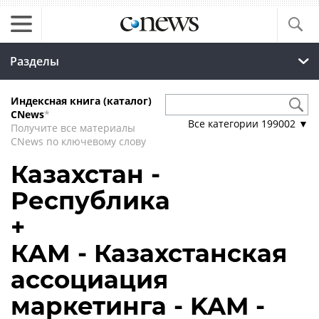
Разделы
Индексная книга (каталог)
CNews
*
Все категории
199002
▼
Получите все материалы
CNews по ключевому слову
Казахстан -
Республика
+
КАМ - Казахстанская
ассоциация
маркетинга - KAM -