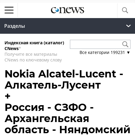
Разделы
Индексная книга (каталог)
CNews
*
Все категории
199231
▼
Получите все материалы
CNews по ключевому слову
Nokia Alcatel-Lucent -
Алкатель-Лусент
+
Россия - СЗФО -
Архангельская
область - Няндомский