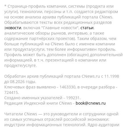
* Страница-профиль компании, системы (продукта или
услуги), технологии, персоны и т.п. создается редактором
на основе анализа архива публикаций портала CNews.
Обрабатываются тексты всех редакционных разделов
(
новости
, включая "Главные новости",
статьи
,
аналитические обзоры рынков, интервью, а также
содержание партнёрских проектов). Таким образом, чем
больше публикаций на CNews было с именем компании
или продукта/услуги, тем более информативен профиль.
Профиль может быть дополнен (обогащен) дополнительной
информацией, в т.ч. презентацией о компании или
продукте/услуге.
Обработан архив публикаций портала CNews.ru c 11.1998
до 08.2026 годы.
Ключевых фраз выявлено - 1463330, в очереди разбора -
724415.
Создано именных указателей - 199231.
Редакция Индексной книги CNews -
book@cnews.ru
Читатели CNews — это руководители и сотрудники одной
из самых успешных отраслей российской экономики:
индустрии информационных технологий. Ядро аудитории