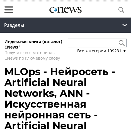
Разделы
Индексная книга (каталог)
CNews
*
Все категории
199231
▼
Получите все материалы
CNews по ключевому слову
MLOps - Нейросеть -
Artificial Neural
Networks, ANN -
Искусственная
нейронная сеть -
Artificial Neural