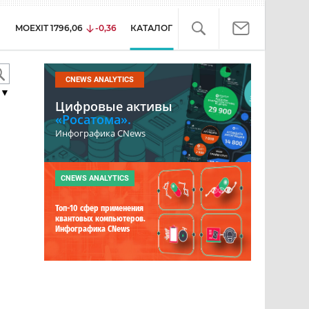
MOEXIT
1796,06
-0,36
КАТАЛОГ
CNEWS ANALYTICS
▼
Цифровые активы
«Росатома».
Инфографика CNews
CNEWS ANALYTICS
Топ-10 сфер применения
квантовых компьютеров.
Инфографика CNews