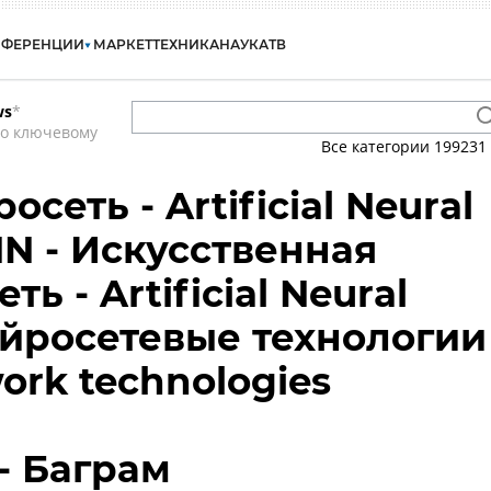
НФЕРЕНЦИИ
МАРКЕТ
ТЕХНИКА
НАУКА
ТВ
ws
*
по ключевому
Все категории
199231
сеть - Artificial Neural
NN - Искусственная
ь - Artificial Neural
ейросетевые технологии
work technologies
- Баграм