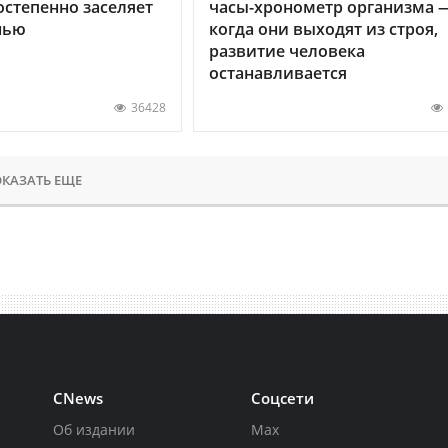
остепенно заселяет
часы-хронометр организма 
нью
когда они выходят из строя,
развитие человека
останавливается
36428
КАЗАТЬ ЕЩЕ
CNews
Соцсети
Об издании
Max