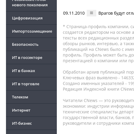
нового поколения
09.11.2010
Врагов будут от
Цифровизация
* Страница-профиль компании, сис
Импортозамещение
создается редактором на основе
тексты всех редакционных раздел
обзоры рынков, интервью, а такж
Безопасность
публикаций на CNews было с име
профиль. Профиль может быть до
ИТ в госсекторе
презентацией о компании или про
ИТ в банках
Обработан архив публикаций порт
Ключевых фраз выявлено - 146332
Создано именных указателей - 19
ИТ в торговле
Редакция Индексной книги CNews
Телеком
Читатели CNews — это руководит
экономики: индустрии информаци
Интернет
технические специалисты депар
государственной власти, банков,
руководители и сотрудники комп
ИТ-бизнес