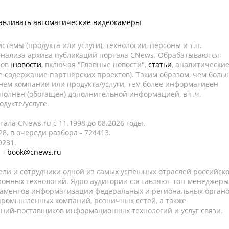
лавливать автоматические видеокамеры
темы (продукта или услуги), технологии, персоны и т.п.
 анализа архива публикаций портала CNews. Обрабатываются
ов (
новости
, включая "Главные новости",
статьи
, аналитически
е содержание партнёрских проектов). Таким образом, чем боль
нем компании или продукта/услуги, тем более информативен
полнен (обогащен) дополнительной информацией, в т.ч.
дукте/услуге.
ала CNews.ru c 11.1998 до 08.2026 годы.
8, в очереди разбора - 724413.
9231.
 -
book@cnews.ru
ели и сотрудники одной из самых успешных отраслей российск
онных технологий. Ядро аудитории составляют топ-менеджеры
таментов информатизации федеральных и региональных орган
 промышленных компаний, розничных сетей, а также
аний-поставщиков информационных технологий и услуг связи.