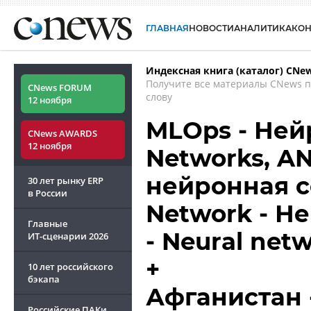
ГЛАВНАЯ
НОВОСТИ
АНАЛИТИКА
КО
Индексная книга (каталог) CNe
Получите все материалы CNews 
CNews FORUM
слову
12 ноября
MLOps - Нейро
CNews AWARDS
12 ноября
Networks, A
нейронная сет
30 лет рынку ERP
в России
Network - Н
Главные
- Neural net
ИТ-сценарии
2026
+
10 лет российского
бэкапа
Афганистан 
Российские ПАКи