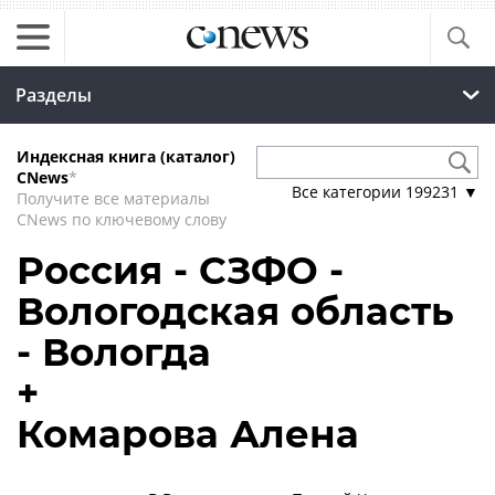
Разделы
Индексная книга (каталог)
CNews
*
Все категории
199231
▼
Получите все материалы
CNews по ключевому слову
Россия - СЗФО -
Вологодская область
- Вологда
+
Комарова Алена