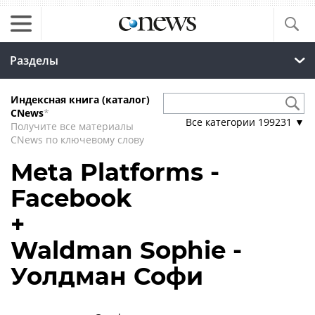
Разделы
Индексная книга (каталог)
CNews
*
Все категории
199231
▼
Получите все материалы
CNews по ключевому слову
Meta Platforms -
Facebook
+
Waldman Sophie -
Уолдман Софи