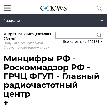
Разделы
Индексная книга (каталог)
CNews
*
Все категории
199124
▼
Получите все материалы
CNews по ключевому слову
Минцифры РФ -
Роскомнадзор РФ -
ГРЧЦ ФГУП - Главный
радиочастотный
центр
+