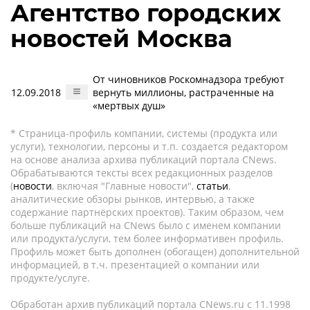
Агентство городских
новостей Москва
От чиновников Роскомнадзора требуют
12.09.2018
вернуть миллионы, растраченные на
«мертвых душ»
* Страница-профиль компании, системы (продукта или
услуги), технологии, персоны и т.п. создается редактором
на основе анализа архива публикаций портала CNews.
Обрабатываются тексты всех редакционных разделов
(
новости
, включая "Главные новости",
статьи
,
аналитические обзоры рынков, интервью, а также
содержание партнёрских проектов). Таким образом, чем
больше публикаций на CNews было с именем компании
или продукта/услуги, тем более информативен профиль.
Профиль может быть дополнен (обогащен) дополнительной
информацией, в т.ч. презентацией о компании или
продукте/услуге.
Обработан архив публикаций портала CNews.ru c 11.1998