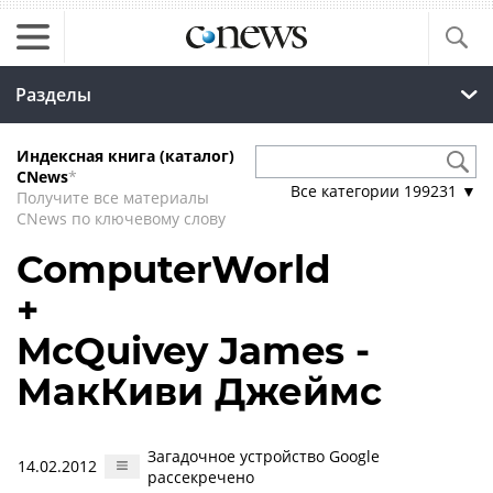
Разделы
Индексная книга (каталог)
CNews
*
Все категории
199231
▼
Получите все материалы
CNews по ключевому слову
ComputerWorld
+
McQuivey James -
МакКиви Джеймс
Загадочное устройство Google
14.02.2012
рассекречено