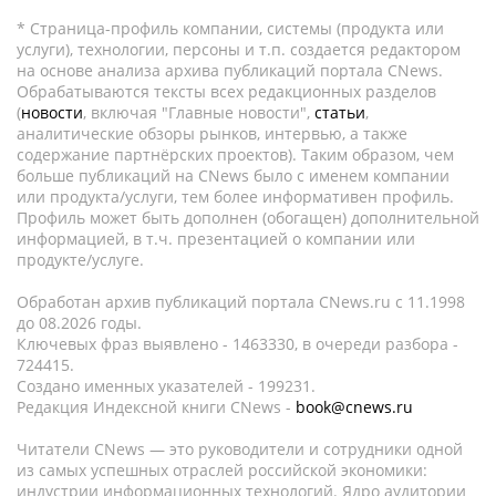
* Страница-профиль компании, системы (продукта или
услуги), технологии, персоны и т.п. создается редактором
на основе анализа архива публикаций портала CNews.
Обрабатываются тексты всех редакционных разделов
(
новости
, включая "Главные новости",
статьи
,
аналитические обзоры рынков, интервью, а также
содержание партнёрских проектов). Таким образом, чем
больше публикаций на CNews было с именем компании
или продукта/услуги, тем более информативен профиль.
Профиль может быть дополнен (обогащен) дополнительной
информацией, в т.ч. презентацией о компании или
продукте/услуге.
Обработан архив публикаций портала CNews.ru c 11.1998
до 08.2026 годы.
Ключевых фраз выявлено - 1463330, в очереди разбора -
724415.
Создано именных указателей - 199231.
Редакция Индексной книги CNews -
book@cnews.ru
Читатели CNews — это руководители и сотрудники одной
из самых успешных отраслей российской экономики:
индустрии информационных технологий. Ядро аудитории