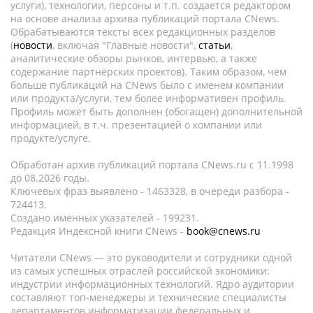
услуги), технологии, персоны и т.п. создается редактором
на основе анализа архива публикаций портала CNews.
Обрабатываются тексты всех редакционных разделов
(
новости
, включая "Главные новости",
статьи
,
аналитические обзоры рынков, интервью, а также
содержание партнёрских проектов). Таким образом, чем
больше публикаций на CNews было с именем компании
или продукта/услуги, тем более информативен профиль.
Профиль может быть дополнен (обогащен) дополнительной
информацией, в т.ч. презентацией о компании или
продукте/услуге.
Обработан архив публикаций портала CNews.ru c 11.1998
до 08.2026 годы.
Ключевых фраз выявлено - 1463328, в очереди разбора -
724413.
Создано именных указателей - 199231.
Редакция Индексной книги CNews -
book@cnews.ru
Читатели CNews — это руководители и сотрудники одной
из самых успешных отраслей российской экономики:
индустрии информационных технологий. Ядро аудитории
составляют топ-менеджеры и технические специалисты
департаментов информатизации федеральных и