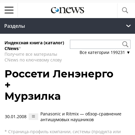
Разделы
Индексная книга (каталог)
CNews
*
Все категории
199231
▼
Получите все материалы
CNews по ключевому слову
Россети Ленэнерго
+
Мурзилка
Panasonic и Ritmix — обзор-сравнение
30.01.2008
антишумовых наушников
* Страница-профиль компании, системы (продукта или