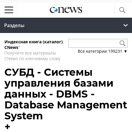
Разделы
Индексная книга (каталог)
CNews
*
Все категории
199231
▼
Получите все материалы
CNews по ключевому слову
СУБД - Системы
управления базами
данных - DBMS -
Database Management
System
+