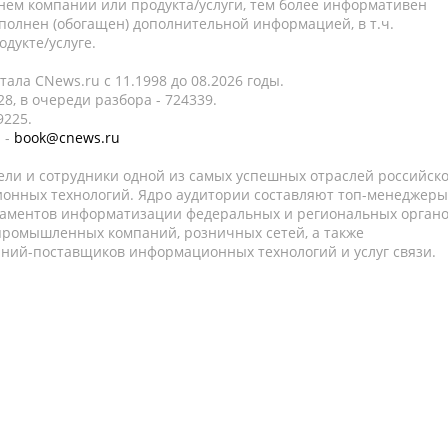
нем компании или продукта/услуги, тем более информативен
полнен (обогащен) дополнительной информацией, в т.ч.
дукте/услуге.
ала CNews.ru c 11.1998 до 08.2026 годы.
8, в очереди разбора - 724339.
9225.
 -
book@cnews.ru
ели и сотрудники одной из самых успешных отраслей российск
онных технологий. Ядро аудитории составляют топ-менеджеры
таментов информатизации федеральных и региональных орган
 промышленных компаний, розничных сетей, а также
аний-поставщиков информационных технологий и услуг связи.