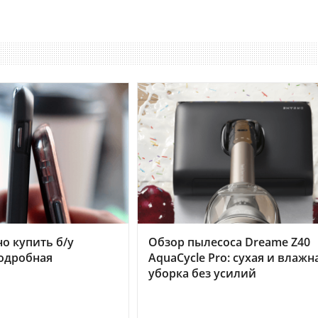
но купить б/у
Обзор пылесоса Dreame Z40
подробная
AquaCycle Pro: сухая и влажн
уборка без усилий