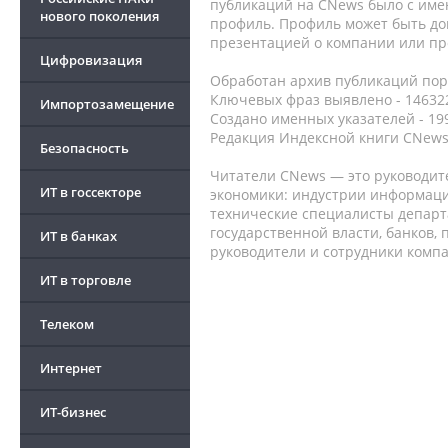
публикаций на CNews было с име
нового поколения
профиль. Профиль может быть до
презентацией о компании или про
Цифровизация
Обработан архив публикаций порт
Ключевых фраз выявлено - 146322
Импортозамещение
Создано именных указателей - 19
Редакция Индексной книги CNews
Безопасность
Читатели CNews — это руководит
ИТ в госсекторе
экономики: индустрии информаци
технические специалисты депар
государственной власти, банков,
ИТ в банках
руководители и сотрудники комп
ИТ в торговле
Телеком
Интернет
ИТ-бизнес