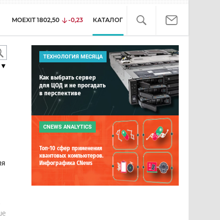
MOEXIT
1802,50
-0,23
КАТАЛОГ
ТЕХНОЛОГИЯ МЕСЯЦА
▼
Как выбрать сервер
для ЦОД и не прогадать
в перспективе
CNEWS ANALYTICS
Топ-10 сфер применения
квантовых компьютеров.
ля
Инфографика CNews
е
ше