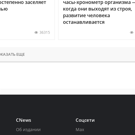
остепенно заселяет
часы-хронометр организма 
нью
когда они выходят из строя,
развитие человека
останавливается
36315
КАЗАТЬ ЕЩЕ
CNews
Соцсети
Об издании
Max