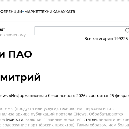
НФЕРЕНЦИИ
МАРКЕТ
ТЕХНИКА
НАУКА
ТВ
ws
*
по ключевому
Все категории
199225
ии ПАО
Дмитрий
ws «Информационная безопасность 2026» состоится 25 февра
темы (продукта или услуги), технологии, персоны и т.п.
 анализа архива публикаций портала CNews. Обрабатываются
ов (
новости
, включая "Главные новости",
статьи
, аналитически
е содержание партнёрских проектов). Таким образом, чем боль