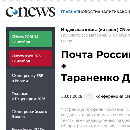
ГЛАВНАЯ
НОВОСТИ
АНАЛИТИКА
КО
Индексная книга (каталог) CNe
Получите все материалы CNews 
CNews FORUM
слову
12 ноября
Почта Росс
CNews AWARDS
12 ноября
+
Тараненко 
30 лет рынку ERP
в России
Главные
30.01.2026
Конференция CNe
ИТ-сценарии
2026
* Страница-профиль компании, сис
10 лет российского
создается редактором на основе
бэкапа
тексты всех редакционных раздел
обзоры рынков, интервью, а такж
Российские ПАКи