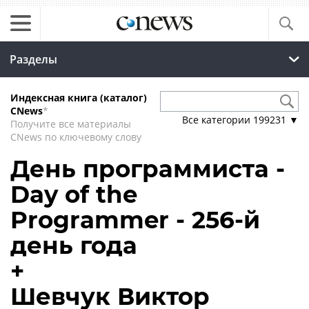
Разделы
Индексная книга (каталог)
CNews
*
Все категории
199231
▼
Получите все материалы
CNews по ключевому слову
День программиста -
Day of the
Programmer - 256-й
день года
+
Шевчук Виктор