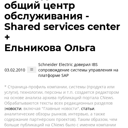
общий центр
обслуживания -
Shared services center
+
Ельникова Ольга
Schneider Electric доверил IBS
03.02.2010
сопровождение системы управления на
платформе SAP
* Страница-профиль компании, системы (продукта или
услуги), технологии, персоны и т.п. создается редактором
на основе анализа архива публикаций портала CNews.
Обрабатываются тексты всех редакционных разделов
(
новости
, включая "Главные новости",
статьи
,
аналитические обзоры рынков, интервью, а также
содержание партнёрских проектов). Таким образом, чем
больше публикаций на CNews было с именем компании