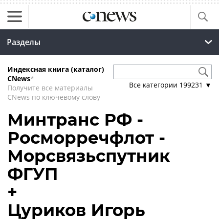
Разделы
Индексная книга (каталог)
CNews
*
Все категории
199231
▼
Получите все материалы
CNews по ключевому слову
Минтранс РФ -
Росморречфлот -
Морсвязьспутник
ФГУП
+
Цуриков Игорь