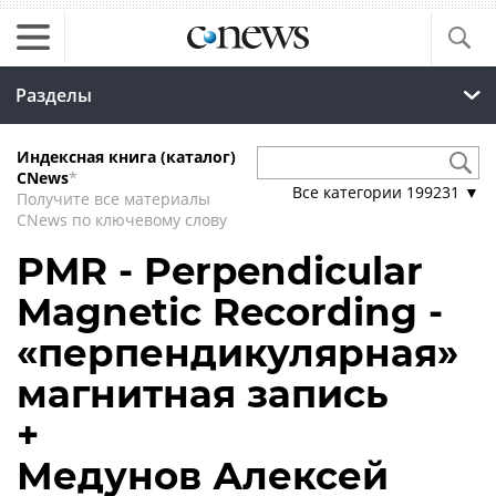
Разделы
Индексная книга (каталог)
CNews
*
Все категории
199231
▼
Получите все материалы
CNews по ключевому слову
PMR - Perpendicular
Magnetic Recording -
«перпендикулярная»
магнитная запись
+
Медунов Алексей