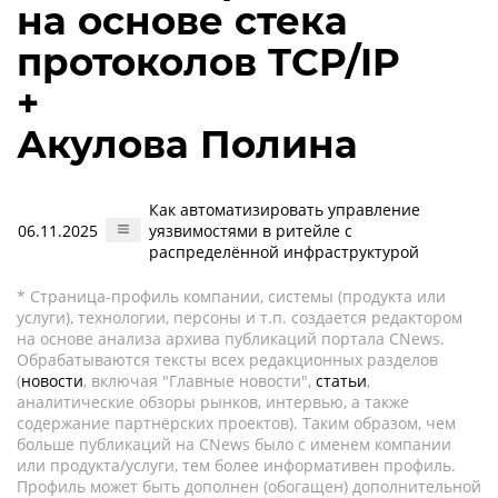
на основе стека
протоколов TCP/IP
+
Акулова Полина
Как автоматизировать управление
06.11.2025
уязвимостями в ритейле с
распределённой инфраструктурой
* Страница-профиль компании, системы (продукта или
услуги), технологии, персоны и т.п. создается редактором
на основе анализа архива публикаций портала CNews.
Обрабатываются тексты всех редакционных разделов
(
новости
, включая "Главные новости",
статьи
,
аналитические обзоры рынков, интервью, а также
содержание партнёрских проектов). Таким образом, чем
больше публикаций на CNews было с именем компании
или продукта/услуги, тем более информативен профиль.
Профиль может быть дополнен (обогащен) дополнительной