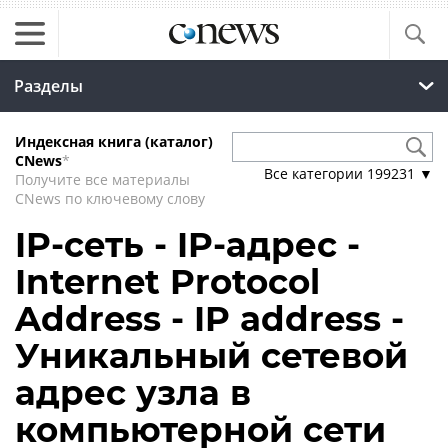
Разделы
Индексная книга (каталог)
CNews
*
Все категории
199231
▼
Получите все материалы
CNews по ключевому слову
IP-сеть - IP-адрес -
Internet Protocol
Address - IP address -
Уникальный сетевой
адрес узла в
компьютерной сети