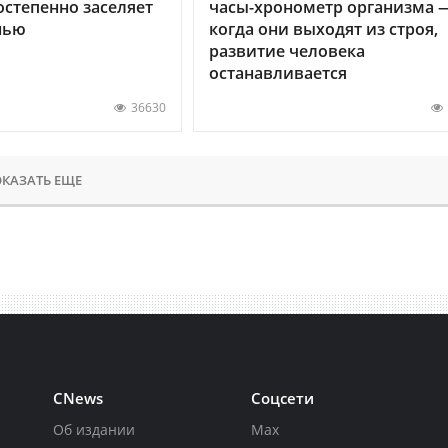
остепенно заселяет
часы-хронометр организма 
нью
когда они выходят из строя,
развитие человека
останавливается
36630
КАЗАТЬ ЕЩЕ
CNews
Соцсети
Об издании
Max