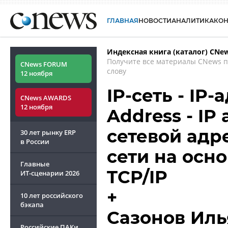
ГЛАВНАЯ
НОВОСТИ
АНАЛИТИКА
КО
Индексная книга (каталог) CNe
Получите все материалы CNews 
CNews FORUM
слову
12 ноября
IP-сеть - IP-
CNews AWARDS
12 ноября
Address - IP
сетевой адр
30 лет рынку ERP
в России
сети на осн
Главные
TCP/IP
ИТ-сценарии
2026
+
10 лет российского
бэкапа
Сазонов Иль
Российские ПАКи