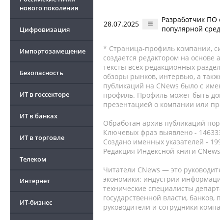
нового поколения
Разработчик ПО 
28.07.2025
популярной среды
Цифровизация
* Страница-профиль компании, сис
Импортозамещение
создается редактором на основе
тексты всех редакционных раздел
Безопасность
обзоры рынков, интервью, а такж
публикаций на CNews было с име
ИТ в госсекторе
профиль. Профиль может быть до
презентацией о компании или про
ИТ в банках
Обработан архив публикаций порт
Ключевых фраз выявлено - 146333
ИТ в торговле
Создано именных указателей - 19
Редакция Индексной книги CNews
Телеком
Читатели CNews — это руководит
экономики: индустрии информаци
Интернет
технические специалисты депар
государственной власти, банков,
ИТ-бизнес
руководители и сотрудники комп