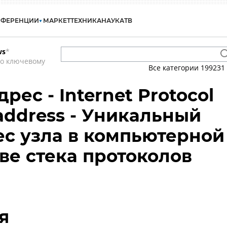
НФЕРЕНЦИИ
МАРКЕТ
ТЕХНИКА
НАУКА
ТВ
ws
*
по ключевому
Все категории
199231
адрес - Internet Protocol
 address - Уникальный
ес узла в компьютерной
ове стека протоколов
я