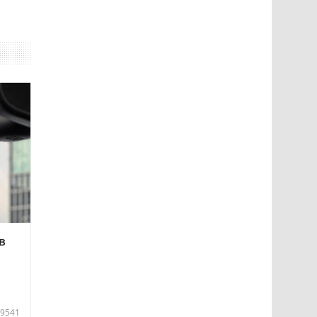
в
9541