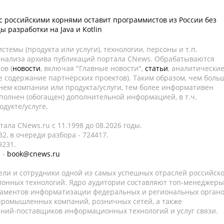
с российскими корнями оставит программистов из России без
 разработки на Java и Kotlin
темы (продукта или услуги), технологии, персоны и т.п.
 анализа архива публикаций портала CNews. Обрабатываются
ов (
новости
, включая "Главные новости",
статьи
, аналитически
е содержание партнёрских проектов). Таким образом, чем боль
нем компании или продукта/услуги, тем более информативен
полнен (обогащен) дополнительной информацией, в т.ч.
дукте/услуге.
ала CNews.ru c 11.1998 до 08.2026 годы.
2, в очереди разбора - 724417.
9231.
 -
book@cnews.ru
ели и сотрудники одной из самых успешных отраслей российск
онных технологий. Ядро аудитории составляют топ-менеджеры
таментов информатизации федеральных и региональных орган
 промышленных компаний, розничных сетей, а также
аний-поставщиков информационных технологий и услуг связи.