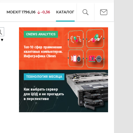
MOEXIT
1796,06
-0,36
КАТАЛОГ
CNEWS ANALYTICS
▼
Топ-10 сфер применения
квантовых компьютеров.
Инфографика CNews
ТЕХНОЛОГИЯ МЕСЯЦА
Как выбрать сервер
для ЦОД и не прогадать
в перспективе