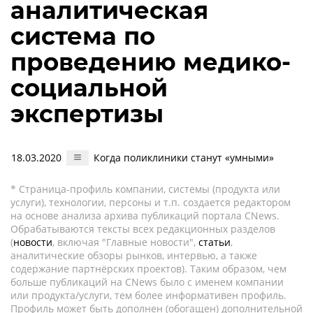
аналитическая
система по
проведению медико-
социальной
экспертизы
18.03.2020
Когда поликлиники станут «умными»
* Страница-профиль компании, системы (продукта или
услуги), технологии, персоны и т.п. создается редактором
на основе анализа архива публикаций портала CNews.
Обрабатываются тексты всех редакционных разделов
(
новости
, включая "Главные новости",
статьи
,
аналитические обзоры рынков, интервью, а также
содержание партнёрских проектов). Таким образом, чем
больше публикаций на CNews было с именем компании
или продукта/услуги, тем более информативен профиль.
Профиль может быть дополнен (обогащен) дополнительной