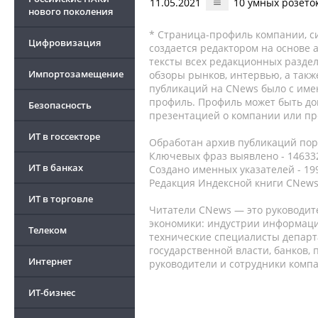
11.05.2021
10 умных розето
нового поколения
* Страница-профиль компании, сис
Цифровизация
создается редактором на основе
тексты всех редакционных раздел
Импортозамещение
обзоры рынков, интервью, а такж
публикаций на CNews было с име
профиль. Профиль может быть до
Безопасность
презентацией о компании или про
ИТ в госсекторе
Обработан архив публикаций порт
Ключевых фраз выявлено - 146332
ИТ в банках
Создано именных указателей - 19
Редакция Индексной книги CNews
ИТ в торговле
Читатели CNews — это руководит
экономики: индустрии информаци
Телеком
технические специалисты депар
государственной власти, банков,
Интернет
руководители и сотрудники комп
ИТ-бизнес