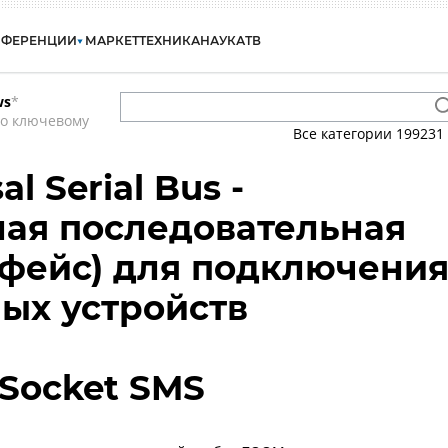
НФЕРЕНЦИИ
МАРКЕТ
ТЕХНИКА
НАУКА
ТВ
ws
*
по ключевому
Все категории
199231
al Serial Bus -
ая последовательная
фейс) для подключени
ых устройств
 Socket SMS