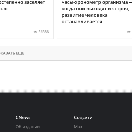
остепенно заселяет
часы-хронометр организма 
нью
когда они выходят из строя,
развитие человека
останавливается
36388
КАЗАТЬ ЕЩЕ
CNews
Соцсети
Об издании
Max