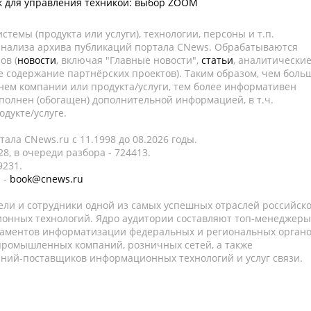
к для управления техникой: выбор ZOOM
темы (продукта или услуги), технологии, персоны и т.п.
 анализа архива публикаций портала CNews. Обрабатываются
ов (
новости
, включая "Главные новости",
статьи
, аналитически
е содержание партнёрских проектов). Таким образом, чем боль
нем компании или продукта/услуги, тем более информативен
полнен (обогащен) дополнительной информацией, в т.ч.
дукте/услуге.
ала CNews.ru c 11.1998 до 08.2026 годы.
8, в очереди разбора - 724413.
9231.
 -
book@cnews.ru
ели и сотрудники одной из самых успешных отраслей российск
онных технологий. Ядро аудитории составляют топ-менеджеры
таментов информатизации федеральных и региональных орган
 промышленных компаний, розничных сетей, а также
аний-поставщиков информационных технологий и услуг связи.