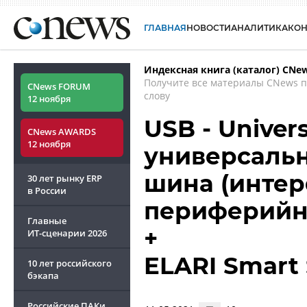
ГЛАВНАЯ
НОВОСТИ
АНАЛИТИКА
КО
Индексная книга (каталог) CNe
Получите все материалы CNews 
CNews FORUM
слову
12 ноября
USB - Univers
CNews AWARDS
12 ноября
универсальн
шина (интер
30 лет рынку ERP
в России
периферийн
Главные
+
ИТ-сценарии
2026
ELARI Smart
10 лет российского
бэкапа
Российские ПАКи