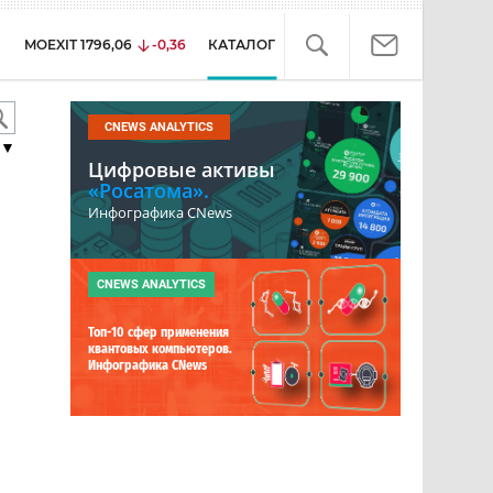
MOEXIT
1796,06
-0,36
КАТАЛОГ
CNEWS ANALYTICS
▼
Цифровые активы
«Росатома».
Инфографика CNews
я
CNEWS ANALYTICS
Топ-10 сфер применения
квантовых компьютеров.
Инфографика CNews