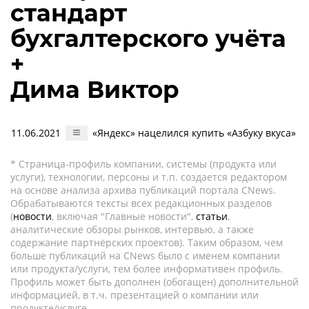
стандарт
бухгалтерского учёта
+
Дима Виктор
11.06.2021
«Яндекс» нацелился купить «Азбуку вкуса»
* Страница-профиль компании, системы (продукта или
услуги), технологии, персоны и т.п. создается редактором
на основе анализа архива публикаций портала CNews.
Обрабатываются тексты всех редакционных разделов
(
новости
, включая "Главные новости",
статьи
,
аналитические обзоры рынков, интервью, а также
содержание партнёрских проектов). Таким образом, чем
больше публикаций на CNews было с именем компании
или продукта/услуги, тем более информативен профиль.
Профиль может быть дополнен (обогащен) дополнительной
информацией, в т.ч. презентацией о компании или
продукте/услуге.