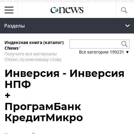
Разделы
Индексная книга (каталог)
CNews
*
Все категории
199231
▼
Получите все материалы
CNews по ключевому слову
Инверсия - Инверсия
НПФ
+
ПрограмБанк
КредитМикро