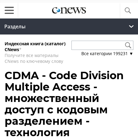
Разделы
Индексная книга (каталог)
CNews
*
Все категории
199231
▼
Получите все материалы
CNews по ключевому слову
CDMA - Code Division
Multiple Access -
множественный
доступ с кодовым
разделением -
технология