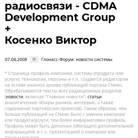
радиосвязи - CDMA
Development Group
+
Косенко Виктор
07.04.2008
Глонасс-Форум: новости системы
* Страница-профиль компании, системы (продукта или
услуги), технологии, персоны и т.п. создается редактором
на основе анализа архива публикаций портала CNews.
Обрабатываются тексты всех редакционных разделов
(
новости
, включая "Главные новости",
статьи
,
аналитические обзоры рынков, интервью, а также
содержание партнёрских проектов). Таким образом, чем
больше публикаций на CNews было с именем компании
или продукта/услуги, тем более информативен профиль.
Профиль может быть дополнен (обогащен) дополнительной
информацией, в т.ч. презентацией о компании или
продукте/услуге.