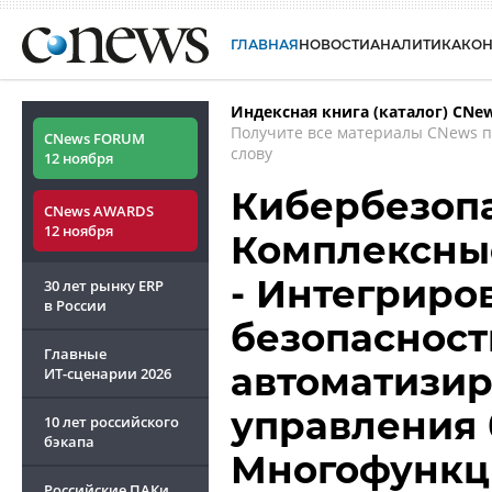
ГЛАВНАЯ
НОВОСТИ
АНАЛИТИКА
КО
Индексная книга (каталог) CNe
Получите все материалы CNews 
CNews FORUM
слову
12 ноября
Кибербезопа
CNews AWARDS
12 ноября
Комплексны
- Интегрир
30 лет рынку ERP
в России
безопасност
Главные
автоматизир
ИТ-сценарии
2026
управления 
10 лет российского
бэкапа
Многофункц
Российские ПАКи