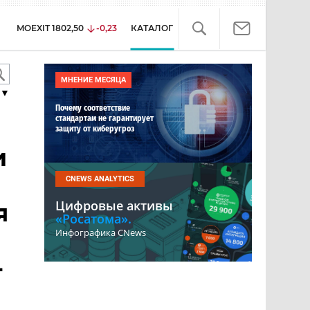
MOEXIT
1802,50
-0,23
КАТАЛОГ
МНЕНИЕ МЕСЯЦА
▼
Почему соответствие
стандартам не гарантирует
защиту от киберугроз
и
CNEWS ANALYTICS
Цифровые активы
я
«Росатома».
Инфографика CNews
-