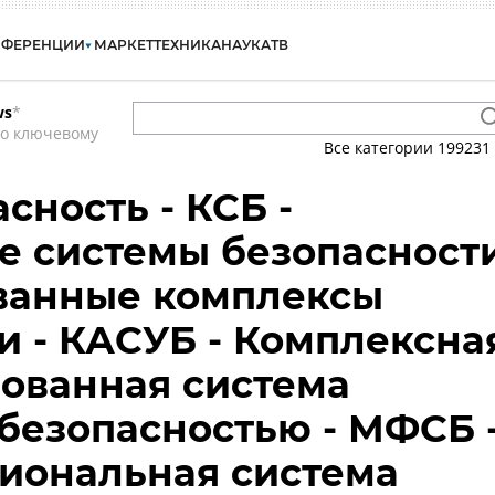
НФЕРЕНЦИИ
МАРКЕТ
ТЕХНИКА
НАУКА
ТВ
ws
*
по ключевому
Все категории
199231
сность - КСБ -
е системы безопасност
ованные комплексы
и - КАСУБ - Комплексна
ованная система
безопасностью - МФСБ 
иональная система