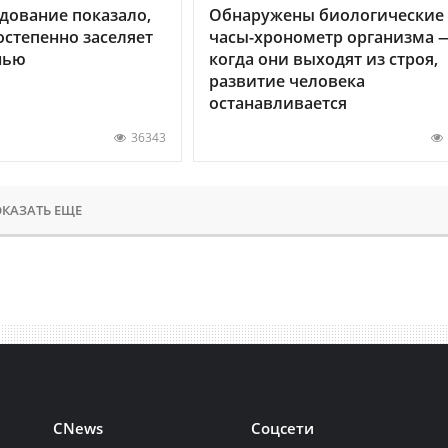
дование показало,
Обнаружены биологические
остепенно заселяет
часы-хронометр организма 
нью
когда они выходят из строя,
развитие человека
останавливается
36343
КАЗАТЬ ЕЩЕ
CNews
Соцсети