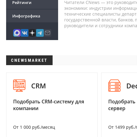
Читатели CNews — это руководит
Рейтинги
экономики: индустрии информаци
технические специалисты депар
Инфографика
государственной власти, банков,
руководители и сотрудники комп
CNEWSMARKET
CRM
De
Подобрать CRM-систему для
Подобрать
компании
сервер
От 1 000 руб./месяц
От 1499 руб.