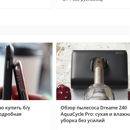
но купить б/у
Обзор пылесоса Dreame Z40
подробная
AquaCycle Pro: сухая и влажн
уборка без усилий