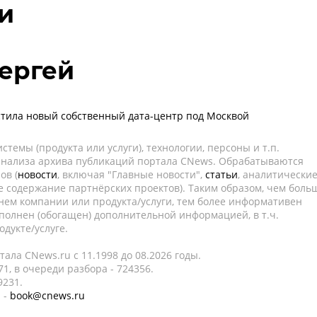
и
ергей
устила новый собственный дата-центр под Москвой
темы (продукта или услуги), технологии, персоны и т.п.
 анализа архива публикаций портала CNews. Обрабатываются
ов (
новости
, включая "Главные новости",
статьи
, аналитически
е содержание партнёрских проектов). Таким образом, чем боль
нем компании или продукта/услуги, тем более информативен
полнен (обогащен) дополнительной информацией, в т.ч.
дукте/услуге.
ала CNews.ru c 11.1998 до 08.2026 годы.
1, в очереди разбора - 724356.
9231.
 -
book@cnews.ru