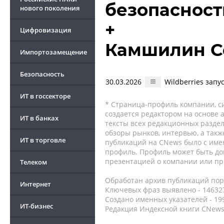
безопасност
нового поколения
+
Цифровизация
Камшилин С
Импортозамещение
Безопасность
30.03.2026
Wildberries зап
ИТ в госсекторе
* Страница-профиль компании, сис
создается редактором на основе
ИТ в банках
тексты всех редакционных раздел
обзоры рынков, интервью, а такж
ИТ в торговле
публикаций на CNews было с име
профиль. Профиль может быть до
презентацией о компании или про
Телеком
Обработан архив публикаций порт
Интернет
Ключевых фраз выявлено - 146327
Создано именных указателей - 19
ИТ-бизнес
Редакция Индексной книги CNews