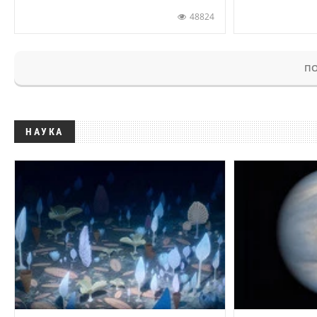
48824
ПО
НАУКА