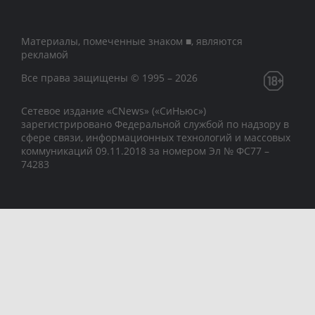
Материалы, помеченные знаком ■, являются
рекламой
Все права защищены © 1995 – 2026
Сетевое издание «CNews» («СиНьюс»)
зарегистрировано Федеральной службой по надзору в
сфере связи, информационных технологий и массовых
коммуникаций 09.11.2018 за номером Эл № ФС77 –
74283