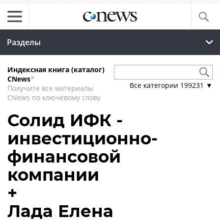
Разделы
Индексная книга (каталог)
CNews
*
Все категории
199231
▼
Получите все материалы
CNews по ключевому слову
Солид ИФК -
инвестиционно-
финансовой
компании
+
Лада Елена