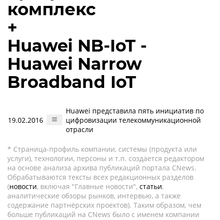
комплекс
+
Huawei NB-IoT -
Huawei Narrow
Broadband IoT
Huawei представила пять инициатив по
19.02.2016
цифровизации телекоммуникационной
отрасли
* Страница-профиль компании, системы (продукта или
услуги), технологии, персоны и т.п. создается редактором
на основе анализа архива публикаций портала CNews.
Обрабатываются тексты всех редакционных разделов
(
новости
, включая "Главные новости",
статьи
,
аналитические обзоры рынков, интервью, а также
содержание партнёрских проектов). Таким образом, чем
больше публикаций на CNews было с именем компании