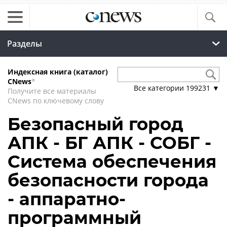
Разделы
Индексная книга (каталог)
CNews
*
Все категории
199231
▼
Получите все материалы
CNews по ключевому слову
Безопасный город
АПК - БГ АПК - СОБГ -
Система обеспечения
безопасности города
- аппаратно-
программный