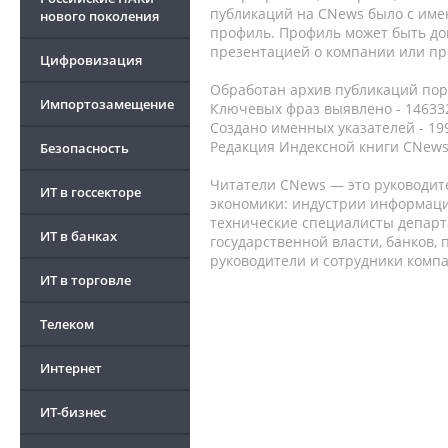
публикаций на CNews было с име
нового поколения
профиль. Профиль может быть до
презентацией о компании или про
Цифровизация
Обработан архив публикаций порт
Импортозамещение
Ключевых фраз выявлено - 146332
Создано именных указателей - 19
Редакция Индексной книги CNews
Безопасность
Читатели CNews — это руководит
ИТ в госсекторе
экономики: индустрии информаци
технические специалисты депар
ИТ в банках
государственной власти, банков,
руководители и сотрудники комп
ИТ в торговле
Телеком
Интернет
ИТ-бизнес