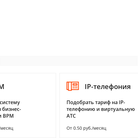
M
IP-телефония
систему
Подобрать тариф на IP-
 бизнес-
телефонию и виртуальную
и BPM
АТС
/месяц
От 0.50 руб./месяц