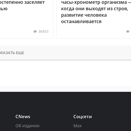
остепенно заселяет
часы-хронометр организма 
нью
когда они выходят из строя,
развитие человека
останавливается
36453
КАЗАТЬ ЕЩЕ
CNews
Соцсети
Об издании
Max