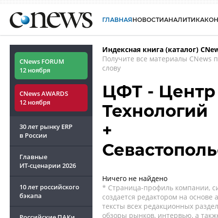
ГЛАВНАЯ
НОВОСТИ
АНАЛИТИКА
КО
Индексная книга (каталог) CNe
Получите все материалы CNews 
CNews FORUM
слову
12 ноября
ЦФТ - Цент
CNews AWARDS
12 ноября
Технологий
+
30 лет рынку ERP
в России
Севастополь
Главные
ИТ-сценарии
2026
Ничего не найдено
10 лет российского
* Страница-профиль компании, сис
бэкапа
создается редактором на основе
тексты всех редакционных раздел
обзоры рынков, интервью, а такж
Российские ПАКи