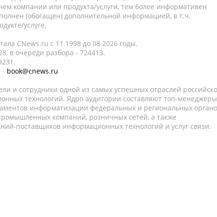
нем компании или продукта/услуги, тем более информативен
полнен (обогащен) дополнительной информацией, в т.ч.
дукте/услуге.
ала CNews.ru c 11.1998 до 08.2026 годы.
8, в очереди разбора - 724413.
9231.
 -
book@cnews.ru
ели и сотрудники одной из самых успешных отраслей российск
онных технологий. Ядро аудитории составляют топ-менеджеры
таментов информатизации федеральных и региональных орган
 промышленных компаний, розничных сетей, а также
аний-поставщиков информационных технологий и услуг связи.