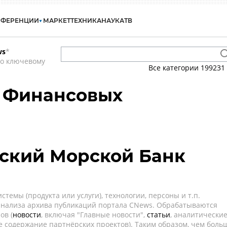
НФЕРЕНЦИИ
МАРКЕТ
ТЕХНИКА
НАУКА
ТВ
ws
*
по ключевому
Все категории
199231
р Финансовых
ский Морской Банк
темы (продукта или услуги), технологии, персоны и т.п.
 анализа архива публикаций портала CNews. Обрабатываются
ов (
новости
, включая "Главные новости",
статьи
, аналитически
е содержание партнёрских проектов). Таким образом, чем боль