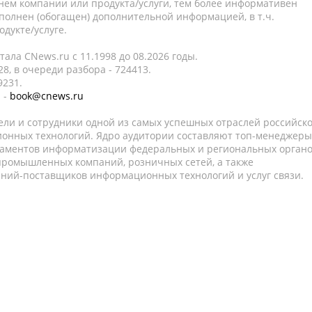
нем компании или продукта/услуги, тем более информативен
полнен (обогащен) дополнительной информацией, в т.ч.
дукте/услуге.
ала CNews.ru c 11.1998 до 08.2026 годы.
8, в очереди разбора - 724413.
9231.
 -
book@cnews.ru
ели и сотрудники одной из самых успешных отраслей российск
онных технологий. Ядро аудитории составляют топ-менеджеры
таментов информатизации федеральных и региональных орган
 промышленных компаний, розничных сетей, а также
аний-поставщиков информационных технологий и услуг связи.