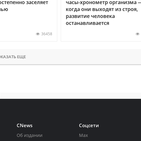
остепенно заселяет
часы-хронометр организма 
нью
когда они выходят из строя,
развитие человека
останавливается
36458
КАЗАТЬ ЕЩЕ
CNews
Соцсети
Об издании
Max