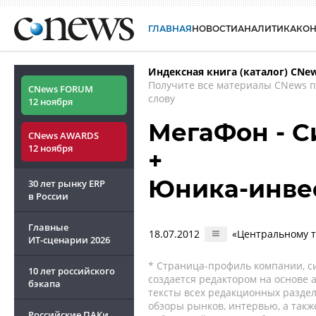
ГЛАВНАЯ
НОВОСТИ
АНАЛИТИКА
КО
Индексная книга (каталог) CNe
Получите все материалы CNews 
CNews FORUM
слову
12 ноября
МегаФон - Си
CNews AWARDS
12 ноября
+
Юника-инве
30 лет рынку ERP
в России
Главные
18.07.2012
«Центральному те
ИТ-сценарии
2026
* Страница-профиль компании, сис
10 лет российского
создается редактором на основе
бэкапа
тексты всех редакционных раздел
обзоры рынков, интервью, а такж
Российские ПАКи