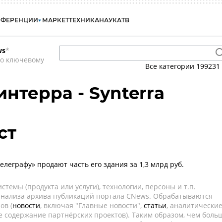
НФЕРЕНЦИИ
МАРКЕТ
ТЕХНИКА
НАУКА
ТВ
ws
*
по ключевому
Все категории
199231
нтерра - Synterra
ст
леграфу» продают часть его здания за 1,3 млрд руб.
темы (продукта или услуги), технологии, персоны и т.п.
 анализа архива публикаций портала CNews. Обрабатываются
ов (
новости
, включая "Главные новости",
статьи
, аналитически
е содержание партнёрских проектов). Таким образом, чем боль