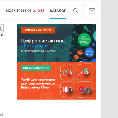
MOEXIT
1796,06
-0,36
КАТАЛОГ
CNEWS ANALYTICS
▼
Цифровые активы
«Росатома».
Инфографика CNews
CNEWS ANALYTICS
Топ-10 сфер применения
квантовых компьютеров.
Инфографика CNews
е
ше