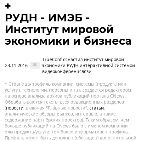
+
РУДН - ИМЭБ -
Институт мировой
экономики и бизнеса
TrueConf оснастил институт мировой
23.11.2016
экономики РУДН интерактивной системой
видеоконференцсвязи
* Страница-профиль компании, системы (продукта или
услуги), технологии, персоны и т.п. создается редактором
на основе анализа архива публикаций портала CNews.
Обрабатываются тексты всех редакционных разделов
(
новости
, включая "Главные новости",
статьи
,
аналитические обзоры рынков, интервью, а также
содержание партнёрских проектов). Таким образом, чем
больше публикаций на CNews было с именем компании
или продукта/услуги, тем более информативен профиль.
Профиль может быть дополнен (обогащен) дополнительной