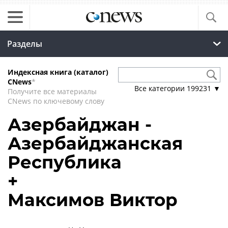
Разделы
Индексная книга (каталог)
CNews
*
Все категории
199231
▼
Получите все материалы
CNews по ключевому слову
Азербайджан -
Азербайджанская
Республика
+
Максимов Виктор