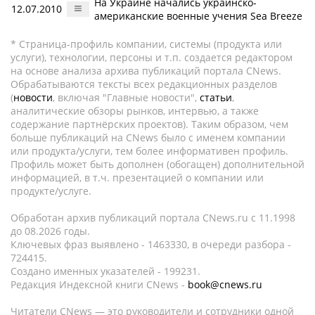
На Украине начались украинско-
12.07.2010
американские военные учения Sea Breeze
* Страница-профиль компании, системы (продукта или
услуги), технологии, персоны и т.п. создается редактором
на основе анализа архива публикаций портала CNews.
Обрабатываются тексты всех редакционных разделов
(
новости
, включая "Главные новости",
статьи
,
аналитические обзоры рынков, интервью, а также
содержание партнёрских проектов). Таким образом, чем
больше публикаций на CNews было с именем компании
или продукта/услуги, тем более информативен профиль.
Профиль может быть дополнен (обогащен) дополнительной
информацией, в т.ч. презентацией о компании или
продукте/услуге.
Обработан архив публикаций портала CNews.ru c 11.1998
до 08.2026 годы.
Ключевых фраз выявлено - 1463330, в очереди разбора -
724415.
Создано именных указателей - 199231.
Редакция Индексной книги CNews -
book@cnews.ru
Читатели CNews — это руководители и сотрудники одной