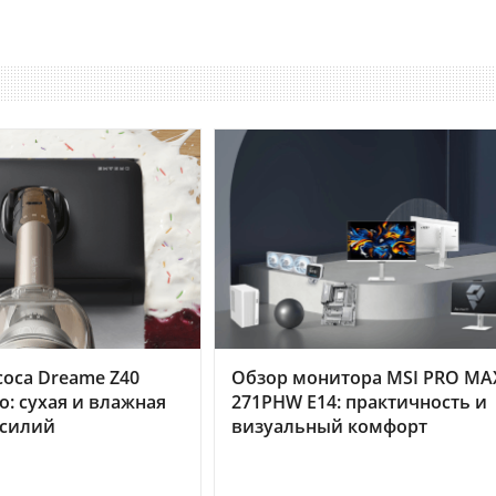
оса Dreame Z40
Обзор монитора MSI PRO MA
o: сухая и влажная
271PHW E14: практичность и
усилий
визуальный комфорт