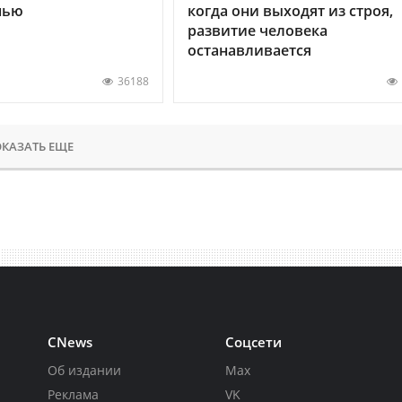
нью
когда они выходят из строя,
развитие человека
останавливается
36188
КАЗАТЬ ЕЩЕ
CNews
Соцсети
Об издании
Max
Реклама
VK