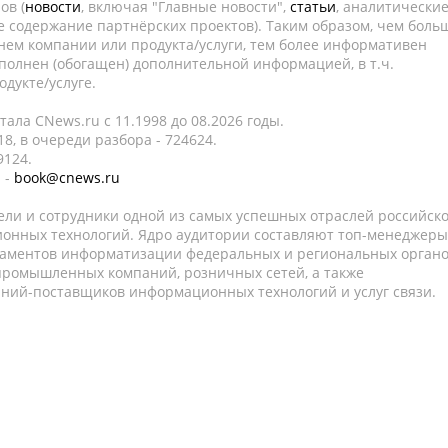
ов (
новости
, включая "Главные новости",
статьи
, аналитически
е содержание партнёрских проектов). Таким образом, чем боль
нем компании или продукта/услуги, тем более информативен
полнен (обогащен) дополнительной информацией, в т.ч.
дукте/услуге.
ала CNews.ru c 11.1998 до 08.2026 годы.
8, в очереди разбора - 724624.
9124.
 -
book@cnews.ru
ели и сотрудники одной из самых успешных отраслей российск
онных технологий. Ядро аудитории составляют топ-менеджеры
таментов информатизации федеральных и региональных орган
 промышленных компаний, розничных сетей, а также
аний-поставщиков информационных технологий и услуг связи.