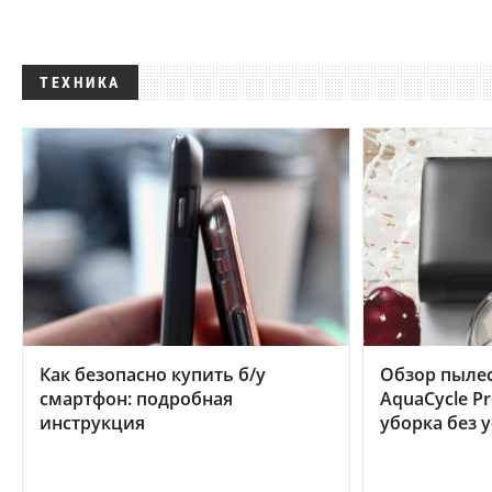
ТЕХНИКА
Как безопасно купить б/у
Обзор пылес
смартфон: подробная
AquaCycle Pr
инструкция
уборка без 