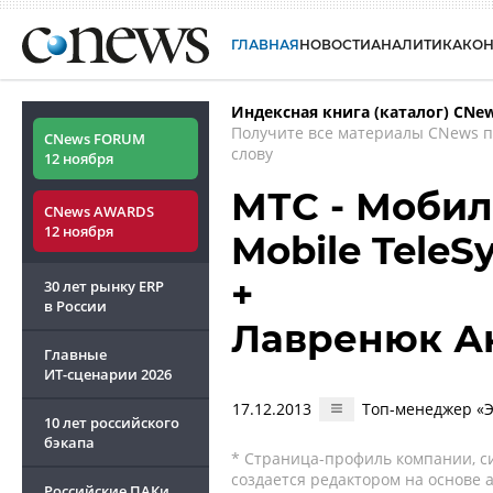
ГЛАВНАЯ
НОВОСТИ
АНАЛИТИКА
КО
Индексная книга (каталог) CNe
Получите все материалы CNews 
CNews FORUM
слову
12 ноября
МТС - Мобил
CNews AWARDS
12 ноября
Mobile TeleS
+
30 лет рынку ERP
в России
Лавренюк А
Главные
ИТ-сценарии
2026
17.12.2013
Топ-менеджер «Э
10 лет российского
бэкапа
* Страница-профиль компании, сис
создается редактором на основе
Российские ПАКи