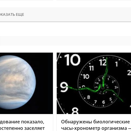
КАЗАТЬ ЕЩЕ
дование показало,
Обнаружены биологические
остепенно заселяет
часы-хронометр организма 