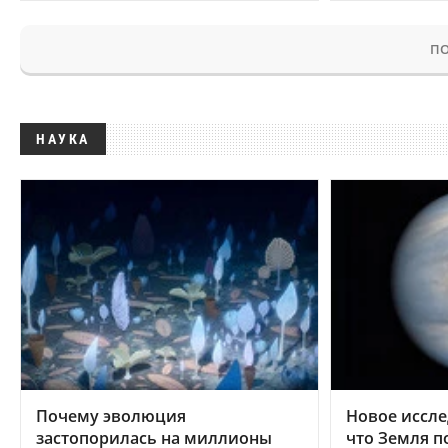
ПО
НАУКА
Почему эволюция
Новое иссле
застопорилась на миллионы
что Земля п