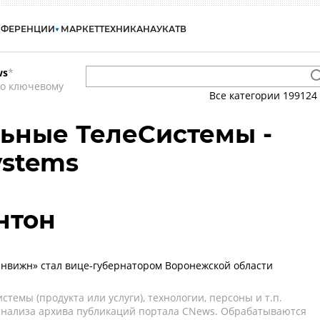
НФЕРЕНЦИИ
МАРКЕТ
ТЕХНИКА
НАУКА
ТВ
ws
*
по ключевому
Все категории
199124
ьные ТелеСистемы -
ystems
нтон
нвижн» стал вице-губернатором Воронежской области
темы (продукта или услуги), технологии, персоны и т.п.
 анализа архива публикаций портала CNews. Обрабатываются