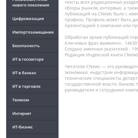
тексты всех редакционных раздел
нового поколения
обзоры рынков, интервью, а такж
публикаций на CNews было с име
Цифровизация
профиль. Профиль может быть до
презентацией о компании или про
Импортозамещение
Обработан архив публикаций порт
Ключевых фраз выявлено - 146301
Безопасность
Создано именных указателей - 19
Редакция Индексной книги CNews
ИТ в госсекторе
Читатели CNews — это руководит
экономики: индустрии информаци
ИТ в банках
технические специалисты депар
государственной власти, банков,
ИТ в торговле
руководители и сотрудники комп
Телеком
Интернет
ИТ-бизнес