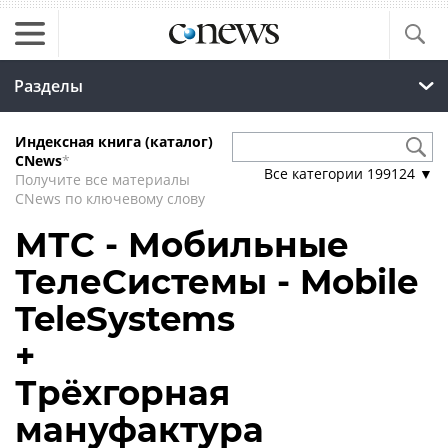
Разделы
Индексная книга (каталог)
CNews
*
Все категории
199124
▼
Получите все материалы
CNews по ключевому слову
МТС - Мобильные
ТелеСистемы - Mobile
TeleSystems
+
Трёхгорная
мануфактура