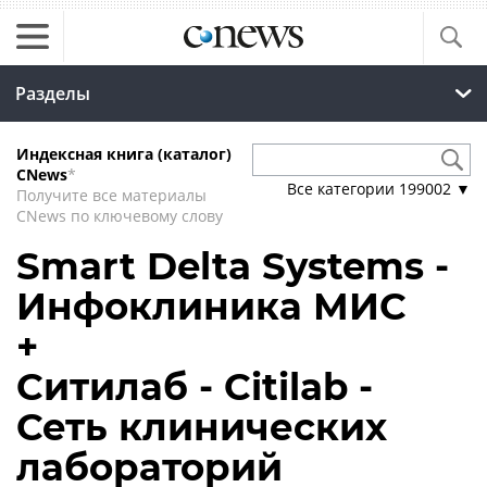
Разделы
Индексная книга (каталог)
CNews
*
Все категории
199002
▼
Получите все материалы
CNews по ключевому слову
Smart Delta Systems -
Инфоклиника МИС
+
Ситилаб - Citilab -
Сеть клинических
лабораторий