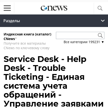
Разделы
Индексная книга (каталог)
CNews
*
Все категории
199231
▼
Получите все материалы
CNews по ключевому слову
Service Desk - Help
Desk - Trouble
Ticketing - Единая
система учета
обращений -
Управление заявками