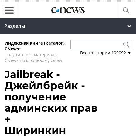
Разделы
Индексная книга (каталог)
CNews
*
Все категории
199092
▼
Получите все материалы
CNews по ключевому слову
Jailbreak -
Джейлбрейк -
получение
админских прав
+
Ширинкин