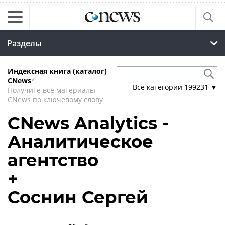
Разделы
Индексная книга (каталог)
CNews
*
Все категории
199231
▼
Получите все материалы
CNews по ключевому слову
CNews Analytics -
Аналитическое
агентство
+
Соснин Сергей