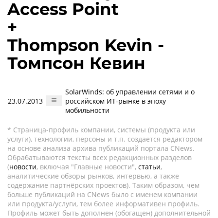
Access Point
+
Thompson Kevin -
Томпсон Кевин
SolarWinds: об управлении сетями и о
23.07.2013
российском ИТ-рынке в эпоху
мобильности
* Страница-профиль компании, системы (продукта или
услуги), технологии, персоны и т.п. создается редактором
на основе анализа архива публикаций портала CNews.
Обрабатываются тексты всех редакционных разделов
(
новости
, включая "Главные новости",
статьи
,
аналитические обзоры рынков, интервью, а также
содержание партнёрских проектов). Таким образом, чем
больше публикаций на CNews было с именем компании
или продукта/услуги, тем более информативен профиль.
Профиль может быть дополнен (обогащен) дополнительной