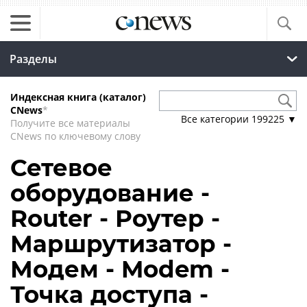
Разделы
Индексная книга (каталог)
CNews
*
Все категории
199225
▼
Получите все материалы
CNews по ключевому слову
Сетевое
оборудование -
Router - Роутер -
Маршрутизатор -
Модем - Modem -
Точка доступа -