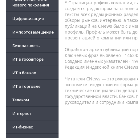
* Страница-профиль компании, сис
нового поколения
создается редактором на основе
тексты всех редакционных раздел
Цифровизация
обзоры рынков, интервью, а такж
публикаций на CNews было с име
профиль. Профиль может быть до
Импортозамещение
презентацией о компании или про
Безопасность
Обработан архив публикаций порт
Ключевых фраз выявлено - 146332
ИТ в госсекторе
Создано именных указателей - 19
Редакция Индексной книги CNews
ИТ в банках
Читатели CNews — это руководит
экономики: индустрии информаци
ИТ в торговле
технические специалисты депар
государственной власти, банков,
Телеком
руководители и сотрудники комп
Интернет
ИТ-бизнес