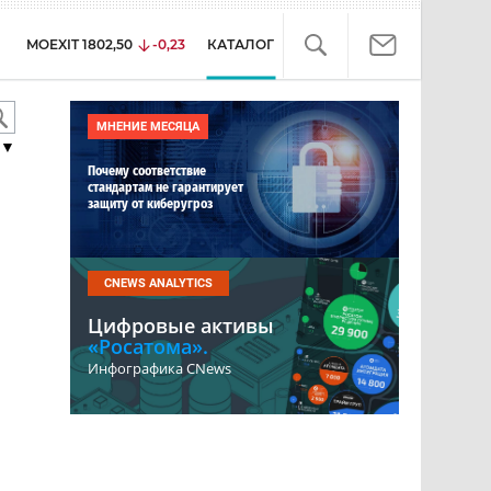
MOEXIT
1802,50
-0,23
КАТАЛОГ
МНЕНИЕ МЕСЯЦА
▼
Почему соответствие
стандартам не гарантирует
защиту от киберугроз
CNEWS ANALYTICS
Цифровые активы
«Росатома».
Инфографика CNews