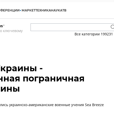
НФЕРЕНЦИИ
МАРКЕТ
ТЕХНИКА
НАУКА
ТВ
ws
*
по ключевому
Все категории
199231
краины -
нная пограничная
аины
лись украинско-американские военные учения Sea Breeze