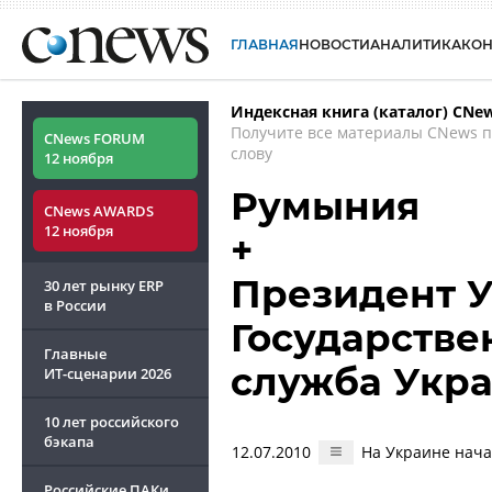
ГЛАВНАЯ
НОВОСТИ
АНАЛИТИКА
КО
Индексная книга (каталог) CNe
Получите все материалы CNews 
CNews FORUM
слову
12 ноября
Румыния
CNews AWARDS
12 ноября
+
Президент У
30 лет рынку ERP
в России
Государстве
Главные
служба Укр
ИТ-сценарии
2026
10 лет российского
бэкапа
12.07.2010
На Украине нача
Российские ПАКи