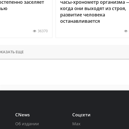
остепенно заселяет
часы-хронометр организма 
нью
когда они выходят из строя,
развитие человека
останавливается
36370
КАЗАТЬ ЕЩЕ
CNews
Соцсети
Об издании
Max