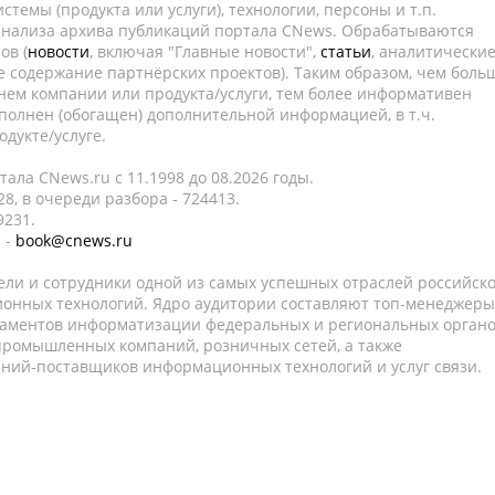
темы (продукта или услуги), технологии, персоны и т.п.
 анализа архива публикаций портала CNews. Обрабатываются
ов (
новости
, включая "Главные новости",
статьи
, аналитически
е содержание партнёрских проектов). Таким образом, чем боль
нем компании или продукта/услуги, тем более информативен
полнен (обогащен) дополнительной информацией, в т.ч.
дукте/услуге.
ала CNews.ru c 11.1998 до 08.2026 годы.
8, в очереди разбора - 724413.
9231.
 -
book@cnews.ru
ели и сотрудники одной из самых успешных отраслей российск
онных технологий. Ядро аудитории составляют топ-менеджеры
таментов информатизации федеральных и региональных орган
 промышленных компаний, розничных сетей, а также
аний-поставщиков информационных технологий и услуг связи.