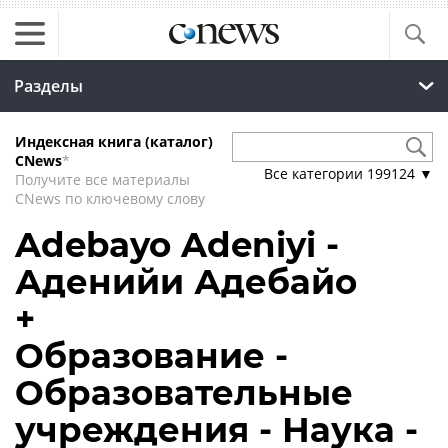
Разделы
Индексная книга (каталог)
CNews
*
Все категории
199124
▼
Получите все материалы
CNews по ключевому слову
Adebayo Adeniyi -
Аденийи Адебайо
+
Образование -
Образовательные
учреждения - Наука -