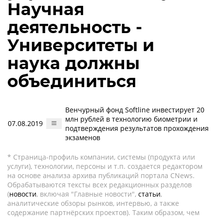
Научная
деятельность -
Университеты и
наука должны
объединиться
Венчурный фонд Softline инвестирует 20
млн рублей в технологию биометрии и
07.08.2019
подтверждения результатов прохождения
экзаменов
* Страница-профиль компании, системы (продукта или
услуги), технологии, персоны и т.п. создается редактором
на основе анализа архива публикаций портала CNews.
Обрабатываются тексты всех редакционных разделов
(
новости
, включая "Главные новости",
статьи
,
аналитические обзоры рынков, интервью, а также
содержание партнёрских проектов). Таким образом, чем